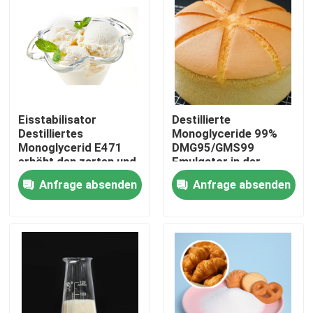
VR-Show
Über uns
Eisstabilisator
Destillierte
Fabrik-Ausflug
Destilliertes
Monoglyceride 99%
Monoglycerid E471
DMG95/GMS99
erhöht den zarten und
Emulgator in der
Qualitätskontrolle
glatten Geschmack
Backindustrie
Anfrage absenden
Anfrage absenden
verwendet
Kontaktiere uns
Nachrichten
Fordern Sie ein Zitat