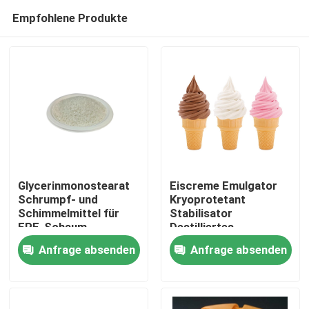
Empfohlene Produkte
Glycerinmonostearat
Eiscreme Emulgator
Schrumpf- und
Kryoprotetant
Schimmelmittel für
Stabilisator
Haus
EPE-Schaum
Destilliertes
Monoglycerid E471
Anfrage absenden
Anfrage absenden
Produkte
Videos