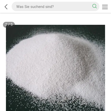
2
/
5