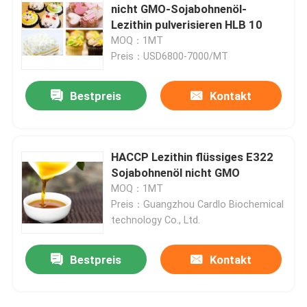
nicht GMO-Sojabohnenöl-
Lezithin pulverisieren HLB 10
Emulsionsmittel der Nahrunge471
MOQ：1MT
Preis：USD6800-7000/MT
Nahrungsmittelgrademulsionsmittel
Bestpreis
Kontakt
Naturkost-Emulsionsmittel
HACCP Lezithin flüssiges E322
Destilliertes Monoglyzerid
Sojabohnenöl nicht GMO
MOQ：1MT
Preis：Guangzhou Cardlo Biochemical
Mono und Diglyceride
technology Co., Ltd.
Glyzerin-Monostearat
Bestpreis
Kontakt
Kuchen-Verbesserer-Emulsionsmittel