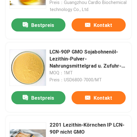
Preis：Guangzhou Cardlo Biochemical
technology Co., Ltd.
Bestpreis
Kontakt
LCN-90P GMO Sojabohnenöl-
Lezithin-Pulver-
Nahrungsmittelgrad u. Zufuhr-
Grad
MOQ：1MT
Preis：USD6800-7000/MT
Haus
Bestpreis
Kontakt
Produkte
2201 Lezithin-Körnchen IP LCN-
90P nicht GMO
Videos