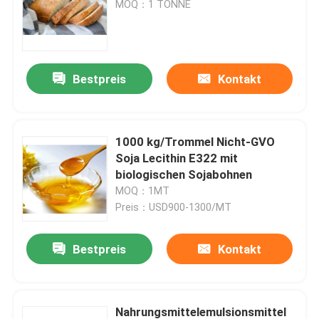
MOQ：1 TONNE
VR-Show
Bestpreis
Kontakt
Über uns
Fabrik-Ausflug
1000 kg/Trommel Nicht-GVO
Soja Lecithin E322 mit
biologischen Sojabohnen
Qualitätskontrolle
MOQ：1MT
Preis：USD900-1300/MT
Kontaktiere uns
Bestpreis
Kontakt
Nachrichten
Fordern Sie ein Zitat
Nahrungsmittelemulsionsmittel