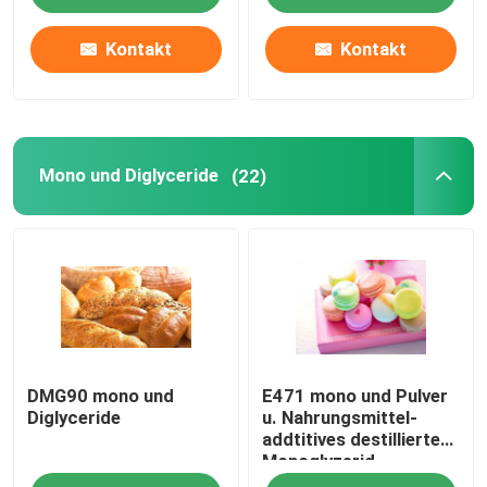
Kontakt
Kontakt
Mono und Diglyceride
(22)
DMG90 mono und
E471 mono und Pulver
Diglyceride
u. Nahrungsmittel-
addtitives destilliertes
Monoglyzerid
Diglyerides