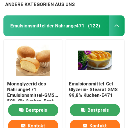
ANDERE KATEGORIEN AUS UNS
KUCHEN-GEL
Emulsionsmittel der Nahrunge471
(122)
PVC-Schmiermittel
Zusatzstoff für EPE-Schaum
Antistatische Zusatzstoffe
Monoglyzerid des
Emulsionsmittel-Gel-
Nahrunge471
Glyzerin- Stearat GMS
Emulsionsmittel-GMS
99,8% Kuchen-E471
50% für Kuchen, Brot,
Süßigkeiten
Bestpreis
Bestpreis
Kontakt
Kontakt