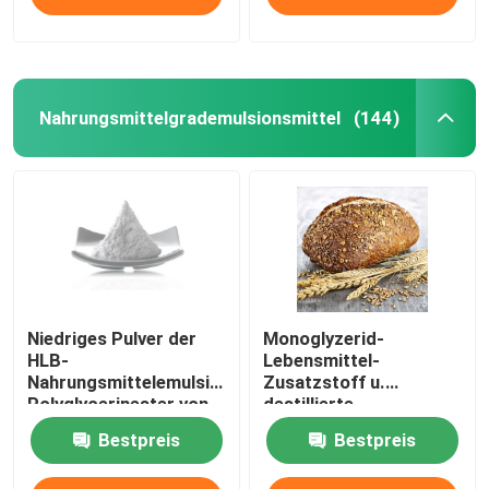
Nahrungsmittelgrademulsionsmittel
(144)
Niedriges Pulver der
Monoglyzerid-
HLB-
Lebensmittel-
Nahrungsmittelemulsionsmittel-
Zusatzstoff u.
Polyglycerinester von
destillierte
Speisefettsäuren PGE
Monoglyzeride DMG95
Bestpreis
Bestpreis