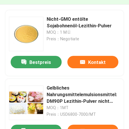
Nicht-GMO entölte
Sojabohnenöl-Lezithin-Pulver
MOQ：1 M.Ü.
Preis：Negotiate
Bestpreis
Kontakt
Gelbliches
Nahrungsmittelemulsionsmittel:
DM90P Lezithin-Pulver nicht
GMO
MOQ：1MT
Preis：USD6800-7000/MT