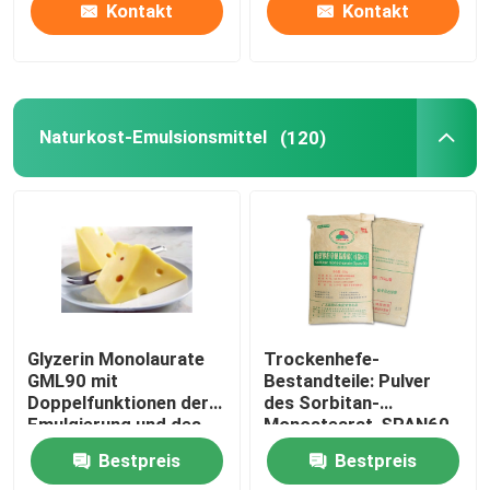
Kontakt
Kontakt
Naturkost-Emulsionsmittel
(120)
Glyzerin Monolaurate
Trockenhefe-
GML90 mit
Bestandteile: Pulver
Doppelfunktionen der
des Sorbitan-
Emulgierung und des
Monostearat-SPAN60
Antiseptikums
E491 SMS
Bestpreis
Bestpreis