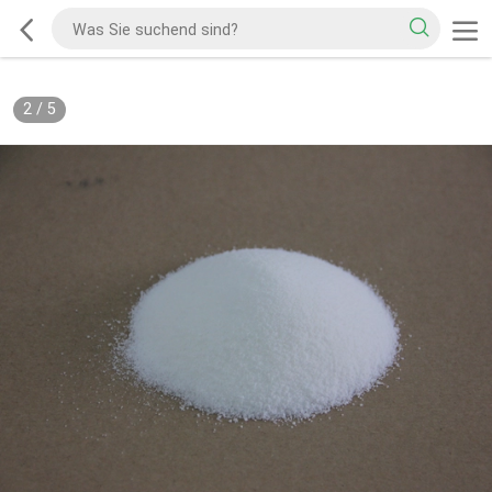
2
/
5