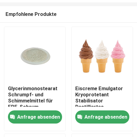
Empfohlene Produkte
Glycerinmonostearat
Eiscreme Emulgator
Schrumpf- und
Kryoprotetant
Haus
Schimmelmittel für
Stabilisator
EPE-Schaum
Destilliertes
Monoglycerid E471
Produkte
Anfrage absenden
Anfrage absenden
Videos