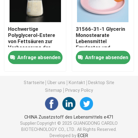
Emulsionsmittel der Nahrunge471
Hochwertige
31566-31-1 Glycerin
Polyglycerol-Estere
Monostearate
Nahrungsmittelgrademulsionsmittel
von Fettsäuren zur
Lebensmittel
Verbesserung der
Emulgator und
Emulgationstextur
Stabilisator für eine
Naturkost-Emulsionsmittel
Anfrage absenden
Anfrage absenden
cremige Textur
Destilliertes Monoglyzerid
Startseite
Über uns
Kontakt
Desktop Site
Sitemap
Privacy Policy
Mono und Diglyceride
Glyzerin-Monostearat
CHINA Zusatzstoff des Lebensmittels e471
Supplier.Copyright © 2025 GUANGDONG CARDLO
BIOTECHNOLOGY CO., LTD.. All Rights Reserved.
Kuchen-Verbesserer-Emulsionsmittel
Developed by
ECER