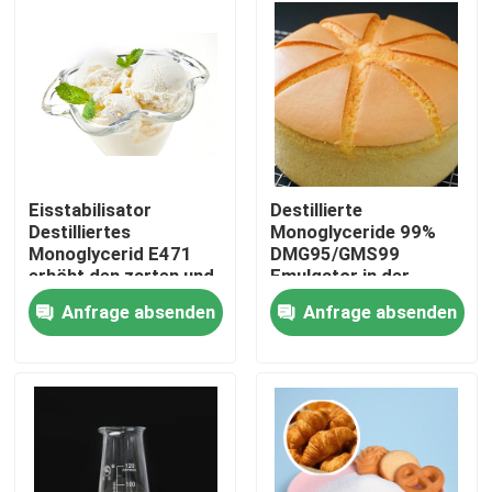
VR-Show
Über uns
Fabrik-Ausflug
Eisstabilisator
Destillierte
Destilliertes
Monoglyceride 99%
Monoglycerid E471
DMG95/GMS99
Qualitätskontrolle
erhöht den zarten und
Emulgator in der
glatten Geschmack
Backindustrie
Anfrage absenden
Anfrage absenden
verwendet
Kontaktiere uns
Nachrichten
Fordern Sie ein Zitat