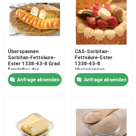
Überspannen
CAS-Sorbitan-
Sorbitan-Fettsäure-
Fettsäure-Ester
Ester 1338-43-8 Grad
1338-43-8
Emulsfier der
überspannen
Nahrunge491
gelbliches Wachs 20
Anfrage absenden
Anfrage absenden
hellgelbes Wachs
60 80 E491
Haus
Produkte
Videos