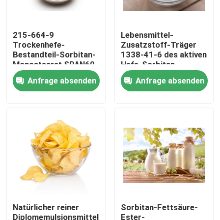
VR-Show
215-664-9
Lebensmittel-
Trockenhefe-
Zusatzstoff-Träger
Bestandteil-Sorbitan-
1338-41-6 des aktiven
Über uns
Monostearat SPAN60,
Hefe-Sorbitan-
das Plastizität
Monostearats E491
Anfrage absenden
Anfrage absenden
verbessert
SPAN60
Fabrik-Ausflug
Qualitätskontrolle
Kontaktiere uns
Nachrichten
Natürlicher reiner
Sorbitan-Fettsäure-
Fordern Sie ein Zitat
Diplomemulsionsmittel-
Ester-