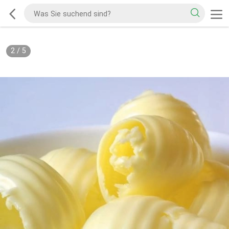
2
/
5