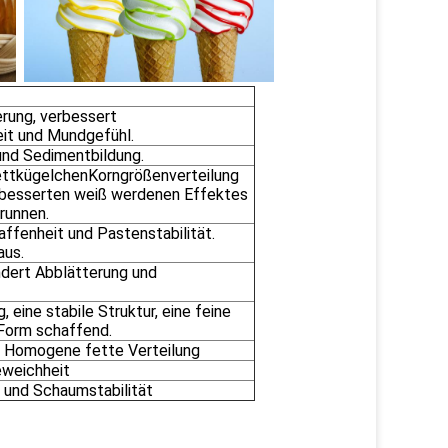
erung, verbessert
it und Mundgefühl.
und Sedimentbildung.
 FettkügelchenKorngrößenverteilung
rbesserten weiß werdenen Effektes
runnen.
fenheit und Pastenstabilität.
aus.
ndert Abblätterung und
, eine stabile Struktur, eine feine
Form schaffend.
t. Homogene fette Verteilung
weichheit
 und Schaumstabilität