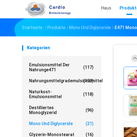
Haus
Produkt
Startseite
Produkte
Mono Und Diglyceride
E471 Mono 
Kategorien
Emulsionsmittel Der
(117)
Nahrunge471
Nahrungsmittelgrademulsionsmittel
(139)
Naturkost-
(118)
Emulsionsmittel
Destilliertes
(96)
Monoglyzerid
Mono Und Diglyceride
(21)
Glyzerin-Monostearat
(16)