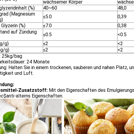
wächserner Körper
wächse
lyzeridinhalt (%)
40~60
48,0
grad (Magnesium
≤5.0
0,39
g)
 Glyzerin (%)
≤7.0
0,38
tand auf Zündung
≤0.5
<0.5
g/g)
≤2
<2
mg/g)
≤2
<2
: 25kg/bag
arkeitsdauer: 24 Monate
ng: Halten Sie in einem trockenen, sauberen und nahen Platz, u
igkeit und Luft.
ndung:
smittel-Zusatzstoff:
Mit den Eigenschaften des Emulgierungs-
c$anti-alterns Eigenschaften.