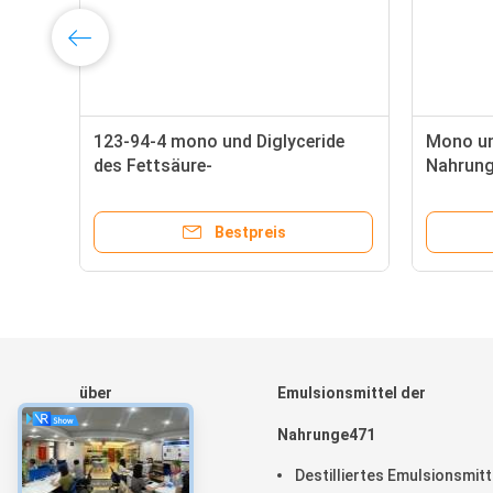
123-94-4 mono und Diglyceride
Mono un
des Fettsäure-
Nahrung
Nahrungsmittelgrad-
99% der
Emulsionsmittels E471 für
Bestpreis
Zufuhren
über
Emulsionsmittel der
Haus
Nahrunge471
Produkte
Destilliertes Emulsionsmitt