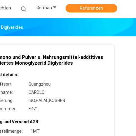
German
ichten
Referenzen
 Diglyerides
mono und Pulver u. Nahrungsmittel-addtitives
liertes Monoglyzerid Diglyerides
tdetails:
ftsort:
Guangzhou
nname:
CARDLO
zierung:
ISO,HALAL,KOSHER
lnummer:
E471
g und Versand AGB:
stellmenge:
1MT