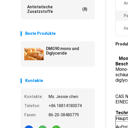
A
Antistatische
(8)
Zusatzstoffe
Pa
He
Beste Produkte
Produ
DMG90 mono und
Diglyceride
Mono
Besch
Mono-u
schäu
digly
Kontakte
CAS N
Kontakte:
Ms. Jessie chen
EINEC
Telefon:
+86 18814180074
Techn
Faxen:
86-20-38480779
Haupte
Auftri