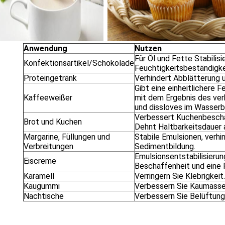
Anwendung
Nutzen
Für Öl und Fette Stabilisi
Konfektionsartikel/Schokolade
Feuchtigkeitsbeständigke
Proteingetränk
Verhindert Abblätterung 
Gibt eine einheitlichere
Kaffeeweißer
mit dem Ergebnis des ve
und dissloves im Wasserb
Verbessert Kuchenbeschaf
Brot und Kuchen
Dehnt Haltbarkeitsdauer 
Margarine, Füllungen und
Stabile Emulsionen, verhi
Verbreitungen
Sedimentbildung.
Emulsionsentstabilisierung
Eiscreme
Beschaffenheit und eine 
Karamell
Verringern Sie Klebrigkei
Kaugummi
Verbessern Sie Kaumasse
Nachtische
Verbessern Sie Belüftung