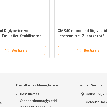
d Diglyceride von
GMS40 mono und Diglycerid
-Emulsfier-Stabilisator
Lebensmittel-Zusatzstoff-
 Fettsäure-GMS40
Emulsionsmittel E471 für
Schlagsahne
Bestpreis
Bestpreis
Destilliertes Monoglyzerid
Folgen Sie uns
Destilliertes
Raum E&F, 7. F
Standardmonoglyzerid
Gebäude, No.
el