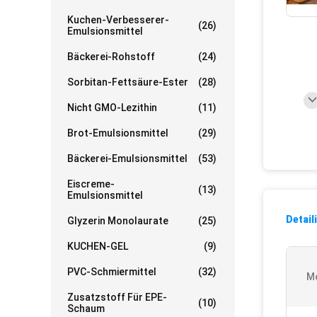
Kuchen-Verbesserer-
(26)
Emulsionsmittel
Bäckerei-Rohstoff
(24)
Sorbitan-Fettsäure-Ester
(28)
Nicht GMO-Lezithin
(11)
Brot-Emulsionsmittel
(29)
Bäckerei-Emulsionsmittel
(53)
Eiscreme-
(13)
Emulsionsmittel
Detail
Glyzerin Monolaurate
(25)
KUCHEN-GEL
(9)
PVC-Schmiermittel
(32)
Mo
Zusatzstoff Für EPE-
(10)
Schaum