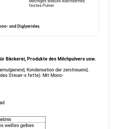
Milchiges weißes wächsernes
festes Pulver
ono- und Diglyerides
,
ür Bäckerei, Produkte des Milchpulvers usw.
emulgierend, Kondensation der zerstreuend,
des Steuer-s fette). Mit Mono-
rad
ebnis
es weißes gelbes