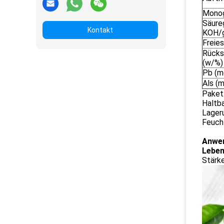
Monog
Säure
Kontakt
KOH/
Freies
Rücks
(w/%)
Pb (m
Als (
Paket
Haltb
Lageru
Feucht
Anwe
Leben
Stärke