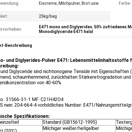
nwendung:
Eiscreme, Milchpulver, Brot usw.
Farbe:
ket:
25kg/bag
E471 mono und Diglyerides
,
50% zufriedenes M
rvorheben:
Monodiglyceride E471 halal
kt-Beschreibung
- und Diglyerides-Pulver E471: Lebensmittelinhaltsstoffe f
reibung:
nd Diglyceride sind nichtionogene Tenside mit Eigenschaften (
mend, schaumhemmend, zurückhalten Stärkeretrogradation und 
ceridkonzentration von 40-60%
o.: 31566-31-1 MF: C21H42O4
S nein: 204-664-4 vorbildliches Number: E471/Nahrungsmittelg
ische Spezifikationen:
inzelteil
Standard (GB15612-1995)
Testerg
Milchiger weißer/hellgelber
Milchig
tt (20℃)