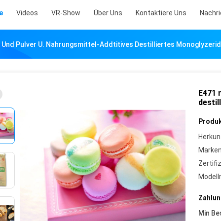
e
Videos
VR-Show
Über Uns
Kontaktiere Uns
Nachr
Und Pulver U. Nahrungsmittel-Addtitives Destilliertes Monoglyzerid
E471 
destil
Produk
Herkun
Marke
Zertifi
Model
Zahlun
Min Be