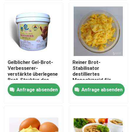
Festlichkeiten
VR-Show
Über uns
Fabrik-Ausflug
Gelblicher Gel-Brot-
Reiner Brot-
Verbesserer-
Stabilisator
Qualitätskontrolle
verstärkte überlegene
destilliertes
Brot-Struktur das
Monoglyzerid für
Brot-Volumen-
Trockeneigelb
Anfrage absenden
Anfrage absenden
Kontaktiere uns
schnelle Erweichen
Nachrichten
Fordern Sie ein Zitat