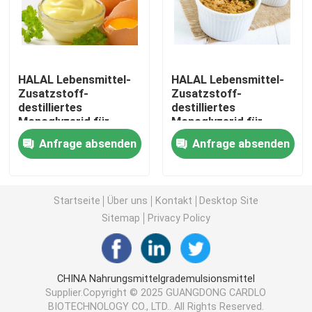
Emulsionsmittel der Nahrunge471
HALAL Lebensmittel-
HALAL Lebensmittel-
Nahrungsmittelgrademulsionsmittel
Zusatzstoff-
Zusatzstoff-
destilliertes
destilliertes
Monoglyzerid für
Monoglyzerid für
Naturkost-Emulsionsmittel
Mayonnaise
Paste
Anfrage absenden
Anfrage absenden
Destilliertes Monoglyzerid
Startseite
Über uns
Kontakt
Desktop Site
Mono und Diglyceride
Sitemap
Privacy Policy
Glyzerin-Monostearat
CHINA Nahrungsmittelgrademulsionsmittel
Supplier.Copyright © 2025 GUANGDONG CARDLO
Kuchen-Verbesserer-Emulsionsmittel
BIOTECHNOLOGY CO., LTD.. All Rights Reserved.