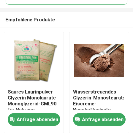
Empfohlene Produkte
Saures Laurinpulver
Wasserstreuendes
Haus
Glyzerin Monolaurate
Glyzerin-Monostearat:
Monoglyzerid-GML90
Eiscreme-
für Nahrung
Beschaffenheits-
Produkte
Vergrößerer für die
Anfrage absenden
Anfrage absenden
sahnigen und glatten
gefrorenen
Videos