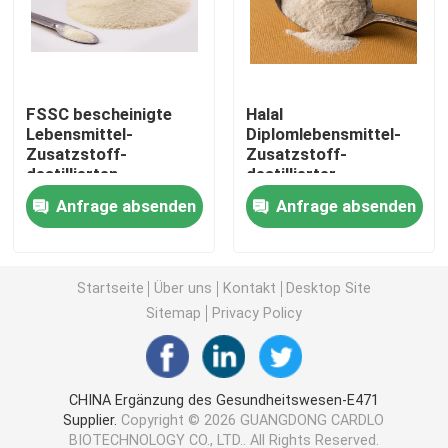
Emulsionsmittel der Nahrunge471
FSSC bescheinigte
Halal
Nahrungsmittelgrademulsionsmittel
Lebensmittel-
Diplomlebensmittel-
Zusatzstoff-
Zusatzstoff-
destillierten
destillierter
Naturkost-Emulsionsmittel
Monoglyzerid-nicht
Monoglyzerid-
Anfrage absenden
Anfrage absenden
Molkereirahmtopf-
Kaffeeweißer-
Bestandteil
Bestandteil
Destilliertes Monoglyzerid
Startseite
Über uns
Kontakt
Desktop Site
Mono und Diglyceride
Sitemap
Privacy Policy
Glyzerin-Monostearat
CHINA Ergänzung des Gesundheitswesen-E471
Supplier.
Copyright © 2026 GUANGDONG CARDLO
Kuchen-Verbesserer-Emulsionsmittel
BIOTECHNOLOGY CO., LTD.. All Rights Reserved.