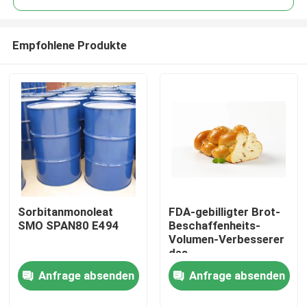
Empfohlene Produkte
Sorbitanmonoleat
FDA-gebilligter Brot-
Haus
SMO SPAN80 E494
Beschaffenheits-
Volumen-Verbesserer
des
Produkte
Nahrungsmittelgrad-
Anfrage absenden
Anfrage absenden
Emulsionsmittel-DMG
Videos