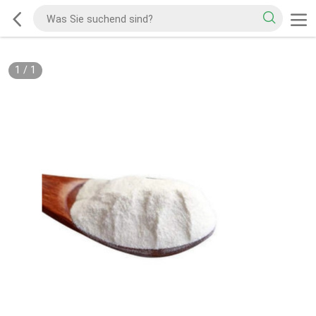
1
/
1