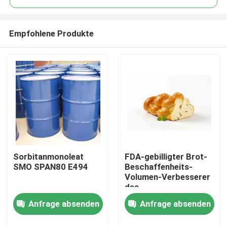
Empfohlene Produkte
Sorbitanmonoleat
FDA-gebilligter Brot-
Haus
SMO SPAN80 E494
Beschaffenheits-
Volumen-Verbesserer
des
Produkte
Nahrungsmittelgrad-
Anfrage absenden
Anfrage absenden
Emulsionsmittel-DMG
Videos