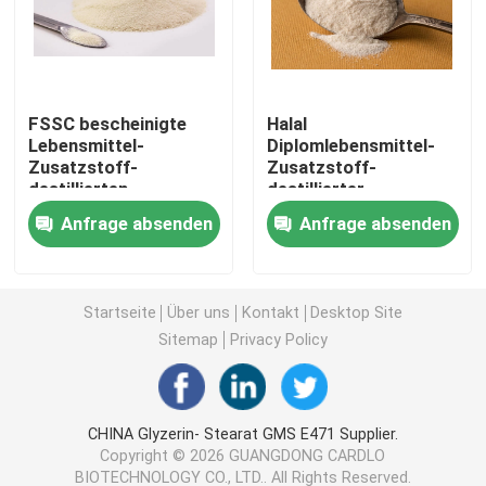
Emulsionsmittel der Nahrunge471
FSSC bescheinigte
Halal
Nahrungsmittelgrademulsionsmittel
Lebensmittel-
Diplomlebensmittel-
Zusatzstoff-
Zusatzstoff-
destillierten
destillierter
Naturkost-Emulsionsmittel
Monoglyzerid-nicht
Monoglyzerid-
Anfrage absenden
Anfrage absenden
Molkereirahmtopf-
Kaffeeweißer-
Bestandteil
Bestandteil
Destilliertes Monoglyzerid
Startseite
Über uns
Kontakt
Desktop Site
Mono und Diglyceride
Sitemap
Privacy Policy
Glyzerin-Monostearat
CHINA Glyzerin- Stearat GMS E471 Supplier.
Copyright © 2026 GUANGDONG CARDLO
Kuchen-Verbesserer-Emulsionsmittel
BIOTECHNOLOGY CO., LTD.. All Rights Reserved.