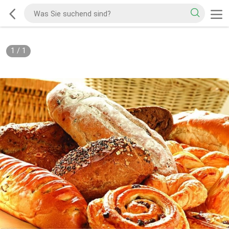
1
/
1