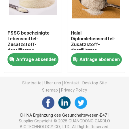
Emulsionsmittel der Nahrunge471
FSSC bescheinigte
Halal
Nahrungsmittelgrademulsionsmittel
Lebensmittel-
Diplomlebensmittel-
Zusatzstoff-
Zusatzstoff-
destillierten
destillierter
Naturkost-Emulsionsmittel
Monoglyzerid-nicht
Monoglyzerid-
Anfrage absenden
Anfrage absenden
Molkereirahmtopf-
Kaffeeweißer-
Bestandteil
Bestandteil
Destilliertes Monoglyzerid
Startseite
Über uns
Kontakt
Desktop Site
Mono und Diglyceride
Sitemap
Privacy Policy
Glyzerin-Monostearat
CHINA Ergänzung des Gesundheitswesen-E471
Supplier.Copyright © 2025 GUANGDONG CARDLO
Kuchen-Verbesserer-Emulsionsmittel
BIOTECHNOLOGY CO., LTD.. All Rights Reserved.