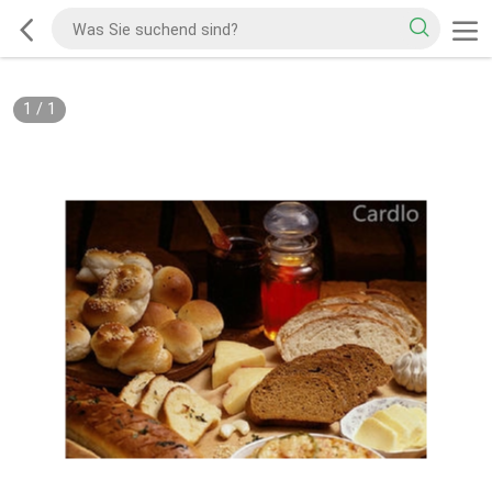
1
/
1