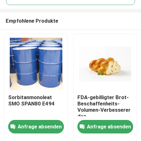
Empfohlene Produkte
Sorbitanmonoleat
FDA-gebilligter Brot-
Haus
SMO SPAN80 E494
Beschaffenheits-
Volumen-Verbesserer
des
Produkte
Nahrungsmittelgrad-
Anfrage absenden
Anfrage absenden
Emulsionsmittel-DMG
Videos