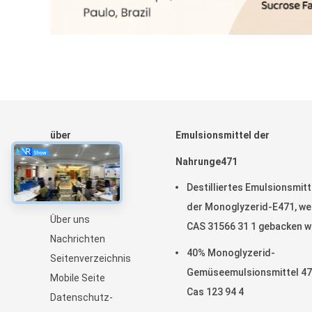
über
Emulsionsmittel der
Haus
Nahrunge471
Produkte
Destilliertes Emulsionsmitt
VR-Show
der Monoglyzerid-E471, w
Über uns
CAS 31566 31 1 gebacken w
Nachrichten
40% Monoglyzerid-
Seitenverzeichnis
Gemüseemulsionsmittel 4
Mobile Seite
Cas 123 94 4
Datenschutz-