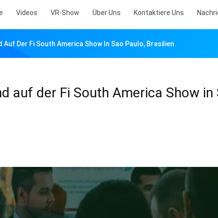
e
Videos
VR-Show
Über Uns
Kontaktiere Uns
Nachr
Auf Der Fi South America Show In Sao Paulo, Brasilien
 auf der Fi South America Show in