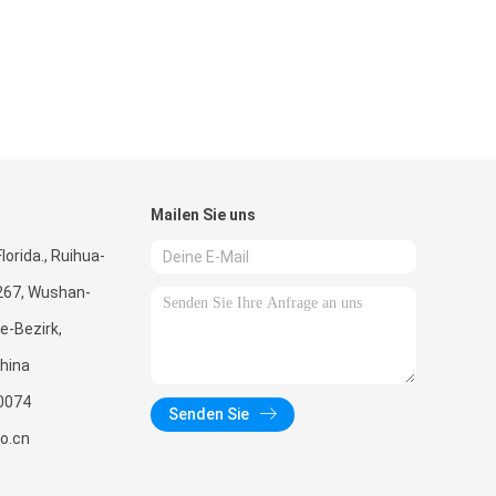
Mailen Sie uns
lorida., Ruihua-
267, Wushan-
e-Bezirk,
hina
0074
Senden Sie
o.cn