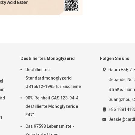
Destilliertes Monoglyzerid
Folgen Sie uns
Destilliertes
Raum E&F, 7. F
Standardmonoglyzerid
Gebäude, No.
el
GB15612-1995 für Eiscreme
enn
Straße, Tianh
ird
90% Reinheit CAS 123-94-4
Guangzhou, C
destillierte Monoglyzeride
+86 1881418
E471
71
Jessie@cardl
Cas 97593 Lebensmittel-
Zusatzstoff des