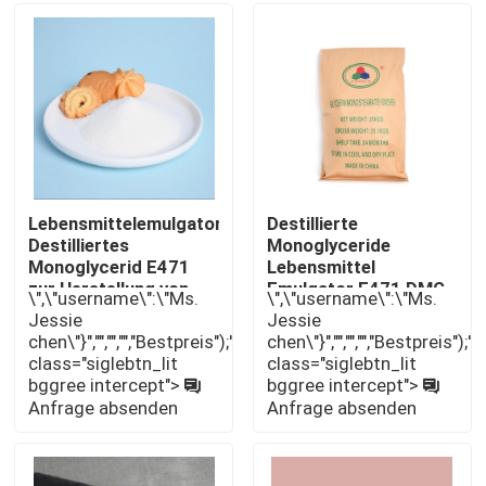
VR-Show
Über uns
Fabrik-Ausflug
Lebensmittelemulgator
Destillierte
Destilliertes
Monoglyceride
Monoglycerid E471
Lebensmittel
Qualitätskontrolle
zur Herstellung von
Emulgator E471 DMG
\",\"username\":\"Ms.
\",\"username\":\"Ms.
Kuchengel
GMS für die DATEM-
Jessie
Jessie
Produktion
Kontaktiere uns
chen\"}","","","","Bestpreis");'
chen\"}","","","","Bestpreis");'
class="siglebtn_lit
class="siglebtn_lit
bggree intercept">
bggree intercept">
Nachrichten
Anfrage absenden
Anfrage absenden
Fordern Sie ein Zitat