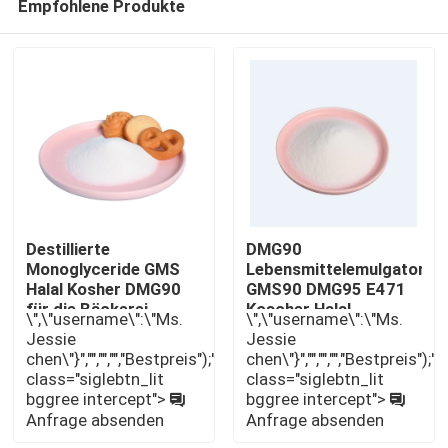
Empfohlene Produkte
Destillierte
DMG90
Monoglyceride GMS
Lebensmittelemulgator
Halal Kosher DMG90
GMS90 DMG95 E471
für die Bäckerei
Koscher Halal
Haus
\",\"username\":\"Ms.
\",\"username\":\"Ms.
zugelassen
Zertifizierungen
Jessie
Jessie
chen\"}","","","","Bestpreis");'
chen\"}","","","","Bestpreis");'
class="siglebtn_lit
class="siglebtn_lit
Produkte
bggree intercept">
bggree intercept">
Anfrage absenden
Anfrage absenden
Videos