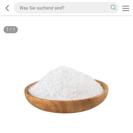
1
/
1