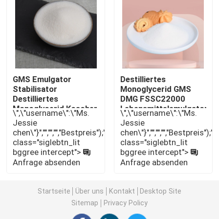
Emulsionsmittel der Nahrunge471
Nahrungsmittelgrademulsionsmittel
GMS Emulgator
Destilliertes
Naturkost-Emulsionsmittel
Stabilisator
Monoglycerid GMS
Destilliertes
DMG FSSC22000
Monoglycerid Koscher
Lebensmittelemulgator
\",\"username\":\"Ms.
\",\"username\":\"Ms.
/ Halal / FSSC22000
E471
Destilliertes Monoglyzerid
Jessie
Jessie
Zertifizierung
chen\"}","","","","Bestpreis");'
chen\"}","","","","Bestpreis");'
class="siglebtn_lit
class="siglebtn_lit
Mono und Diglyceride
bggree intercept">
bggree intercept">
Anfrage absenden
Anfrage absenden
Glyzerin-Monostearat
Startseite
Über uns
Kontakt
Desktop Site
Sitemap
Privacy Policy
Kuchen-Verbesserer-Emulsionsmittel